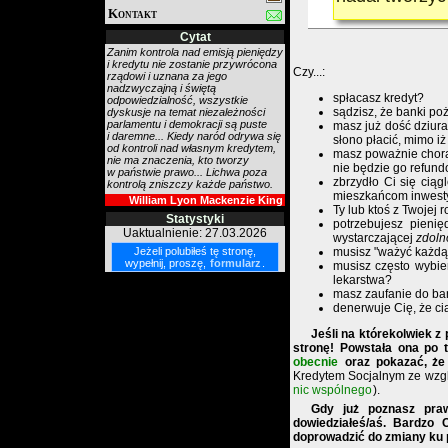
Kontakt
Cytat
Zanim kontrola nad emisją pieniędzy
i kredytu nie zostanie przywrócona
Czy...:
rządowi i uznana za jego
nadzwyczajną i świętą
spłacasz kredyt?
odpowiedzialność, wszystkie
sądzisz, że banki po
dyskusje na temat niezależności
parlamentu i demokracji są puste
masz już dość dziura
i daremne... Kiedy naród odrywa się
słono płacić, mimo 
od kontroli nad własnym kredytem,
masz poważnie chorą 
nie ma znaczenia, kto tworzy
nie będzie go refun
w państwie prawo... Lichwa poza
zbrzydło Ci się ciąg
kontrolą zniszczy każde państwo.
mieszkańcom inwestyc
William Lyon Mackenzie King
Ty lub ktoś z Twojej
Statystyki
potrzebujesz pieni
Uaktualnienie: 27.03.2026
wystarczającej
zdoln
Jeżeli polubiłeś tę stronę,
musisz "ważyć każdą
wypełnij, proszę,
formularz
.
musisz często wybie
lekarstwa?
masz zaufanie do b
denerwuje Cię, że c
Jeśli na którekolwiek z
stronę! Powstała ona po 
obecnie
oraz pokazać, ż
Kredytem Socjalnym ze wzgl
nic wspólnego
).
Gdy już poznasz praw
dowiedziałeś/aś. Bardzo
doprowadzić do zmiany ku