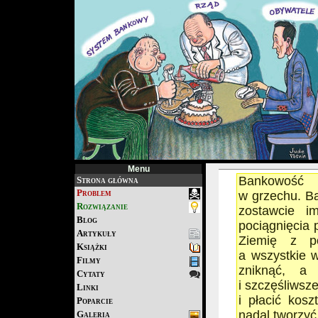
Menu
Bankowość 
Strona główna
Problem
w grzechu. Ba
Rozwiązanie
zostawcie i
Blog
pociągnięcia 
Artykuły
Ziemię z po
Książki
a wszystkie w
Filmy
zniknąć, a
Cytaty
i szczęśliwsze
Linki
i płacić kos
Poparcie
nadal tworzyć
Galeria