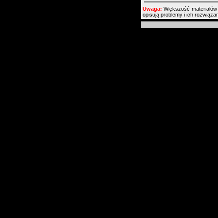
Uwaga:
Większość materiałów
opisują problemy i ich rozwiąz