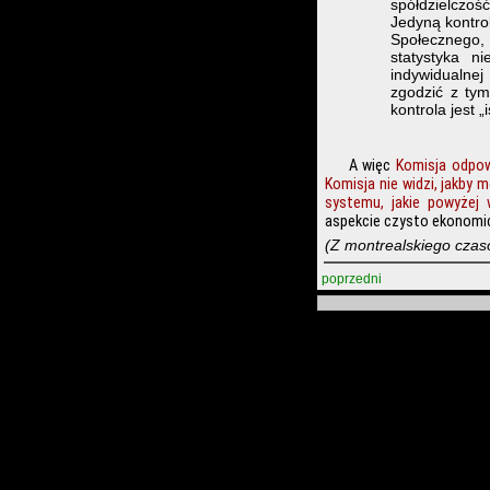
spółdzielczoś
Jedyną kontrol
Społecznego, 
statystyka n
indywidualnej
zgodzić z tym
kontrola jest 
A więc
Komisja odpow
Komisja nie widzi, jakby 
systemu, jakie powyżej w
aspekcie czysto ekonomicz
(Z montrealskiego czaso
poprzedni