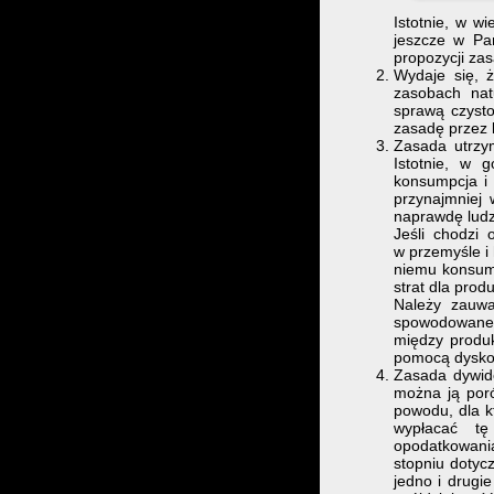
Istotnie, w wi
jeszcze w Pa
propozycji za
Wydaje się, ż
zasobach nat
sprawą czysto
zasadę przez k
Zasada utrzy
Istotnie, w 
konsumpcja i
przynajmniej 
naprawdę ludz
Jeśli chodzi 
w przemyśle i 
niemu konsume
strat dla prod
Należy zauwa
spowodowaneg
między produk
pomocą dyskon
Zasada dywide
można ją poró
powodu, dla k
wypłacać tę
opodatkowani
stopniu dotycz
jedno i drugi