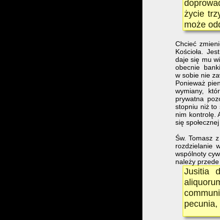
doprowa
życie tr
może od
Chcieć zmieni
Kościoła. Jes
daje się mu w
obecnie bank
w sobie nie za
Ponieważ pien
wymiany, któr
prywatna poz
stopniu niż to
nim kontrolę. 
się społecznej
Św. Tomasz z 
rozdzielanie 
wspólnoty cywi
należy przede
Jusitia d
aliquor
communic
pecunia, 