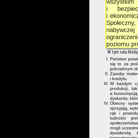
wszystkim 
i bezpie
i ekonomic
Społeczny
nabywczej 
ograniczen
poziomu pr
W tym celu Kredy
Państwo powinn
się to za poś
potrzebnym do
Zasoby materi
i kredytu.
W każdym cza
produkcji, t
a konsumpcją
dyskonta, któr
Obecny syste
sprzyjają, wy
rąk i powodu
ludności je
społeczeństwa
mogli uczestn
dywidendę, 
konsumpcyjny