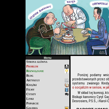
Menu
Strona główna
Problem
Rozwiązanie
Poniżej podamy wni
Blog
przedstawionych przez obie
Artykuły
systemu zwanego Kred
Książki
o socjalizm w sensie, w ja
Filmy
W skład tej komisji, kt
Cytaty
Biskupi kanonicy Cyryl Ga
Linki
Desrosiers, P.S.S., i Karol
Poparcie
Galeria