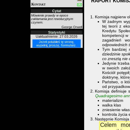
RAPORT KOMISJ
Kontakt
Cytat
Mówienie prawdy w epoce
Komisja najpierw o
zakłamania jest rewolucyjnym
W żadnym wypad
czynem.
tej teorii z 
George Orwell
Kredytu Społe
Statystyki
kompetencji w 
Uaktualnienie: 27.03.2026
zagadnień wo
Jeżeli polubiłeś tę stronę,
odpowiednich ś
wypełnij, proszę,
formularz
.
Tym bardziej 
dziedzinie społ
co zresztą nie 
Jedynie trzeba
w swoich zało
Kościół potępi
doktrynę, które
Państwo, o kt
od przypadkowo
Komisja definiuje 
Quadragesimo an
materializm
walka klas
zniesienie wła
kontrola życia
Następnie Komisja 
Celem mone