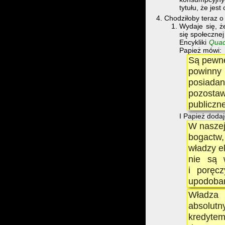
tytułu, że jes
Chodziłoby teraz o
Wydaje się, ż
się społecznej
Encykliki
Quad
Papież mówi:
Są pewne
powinny
posiadan
pozosta
publiczn
I Papież dodaj
W naszej
bogactw
władzy e
nie są w
i poręcz
upodoban
Władza 
absolut
kredytem