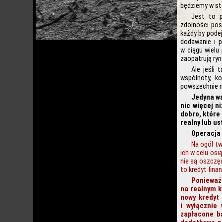
będziemy w stan
Jest to p
zdolności pos
każdy by podej
dodawanie i p
w ciągu wielu 
zaopatrują ryn
Ale jeśli
wspólnoty, ko
powszechnie n
Jedyna wa
nic więcej n
dobro, które 
realny lub us
Operacja 
Na ogół tw
ich w celu osi
nie są oszczę
to kredyt fina
Ponieważ 
na realnym k
nowy kredyt 
i wyłącznie
zapłacone b