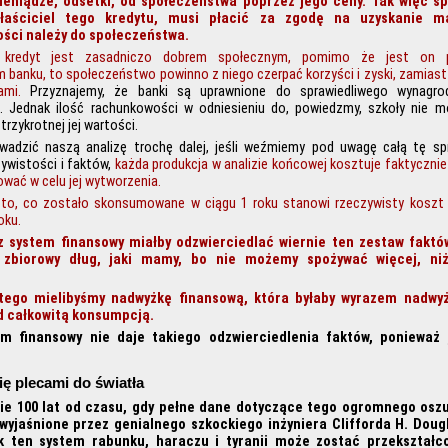
eniądze, odsetki, od społeczeństwa poprzez jego ceny. Tak więc s
łaściciel tego kredytu, musi płacić za zgodę na uzyskanie ma
ości należy do społeczeństwa.
 kredyt jest zasadniczo dobrem społecznym, pomimo że jest on 
 banku, to społeczeństwo powinno z niego czerpać korzyści i zyski, zamiast
mi.
Przyznajemy, że banki są uprawnione do sprawiedliwego wynagro
. Jednak ilość rachunkowości w odniesieniu do, powiedzmy, szkoły nie 
trzykrotnej jej wartości.
wadzić naszą analizę trochę dalej, jeśli weźmiemy pod uwagę całą tę s
zywistości i faktów,
każda produkcja w analizie końcowej kosztuje faktycznie t
wać w celu jej wytworzenia.
to, co zostało skonsumowane w ciągu 1 roku stanowi rzeczywisty koszt c
oku.
z system finansowy miałby odzwierciedlać wiernie ten zestaw faktó
i zbiorowy dług, jaki mamy, bo nie możemy spożywać więcej, ni
tego mielibyśmy nadwyżkę finansową, która byłaby wyrazem nadwyżk
d całkowitą konsumpcją.
em finansowy nie daje takiego odzwierciedlenia faktów, ponieważ 
ię plecami do światła
ie 100 lat od czasu, gdy pełne dane dotyczące tego ogromnego osz
 wyjaśnione przez genialnego szkockiego inżyniera Clifforda H. Doug
ak ten system rabunku, haraczu i tyranii może zostać przekształc