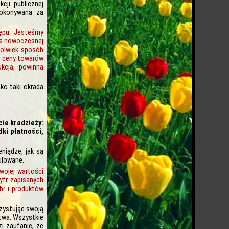
cji publicznej
dokonywana za
ępu. Jesteśmy
na nowoczesnej
kolwiek sposób
e ceny towarów
kcja, powinna
ko taki okrada
ie kradzieży:
ki płatności,
niądze, jak są
nulowane.
wojej wartości
cyfr zapisanych
br i produktów
rzystując swoją
stwa. Wszystkie
zi zaufanie, że