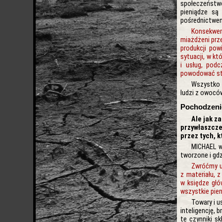
społeczeństw
pieniądze są
pośrednictwem
Konsekwen
miażdżeni prz
produkcji pow
sytuacji, w k
i usług, pod
powodować sta
Wszystko t
ludzi z owocó
Pochodzeni
Ale jak z
przywłaszcze
przez tych, 
MICHAEL wi
tworzone i gdz
Zwróćmy uw
z materiału, z
w księdze głó
wszystkie pien
Towary i u
inteligencję, 
te czynniki sk