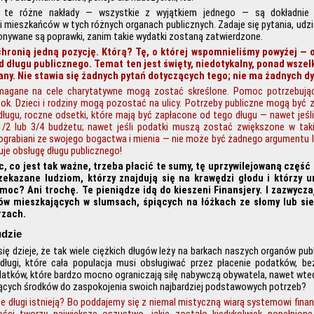
 te różne nakłady — wszystkie z wyjątkiem jednego — są dokładnie
i mieszkańców w tych różnych organach publicznych. Zadaje się pytania, udz
nywane są poprawki, zanim takie wydatki zostaną zatwierdzone.
hronią jedną pozycję. Którą? Tę, o której wspomnieliśmy powyżej — 
od długu publicznego. Temat ten jest święty, niedotykalny, ponad wsze
any. Nie stawia się żadnych pytań dotyczących tego; nie ma żadnych dy
magane na cele charytatywne mogą zostać skreślone. Pomoc potrzebuj
ok. Dzieci i rodziny mogą pozostać na ulicy. Potrzeby publiczne mogą być z
długu, roczne odsetki, które mają być zapłacone od tego długu — nawet jeśl
/2 lub 3/4 budżetu; nawet jeśli podatki muszą zostać zwiększone w tak
ograbiani ze swojego bogactwa i mienia — nie może być żadnego argumentu l
je obsługę długu publicznego!
, co jest tak ważne, trzeba płacić te sumy, tę uprzywilejowaną część
ekazane ludziom, którzy znajdują się na krawędzi głodu i którzy um
moc? Ani trochę. Te pieniądze idą do kieszeni Finansjery. I zazwyczaj
ów mieszkających w slumsach, śpiących na łóżkach ze słomy lub si
rzach.
udzie
 się dzieje, że tak wiele ciężkich długów leży na barkach naszych organów pu
ługi, które cała populacja musi obsługiwać przez płacenie podatków, be
datków, które bardzo mocno ograniczają siłę nabywczą obywatela, nawet wted
ących środków do zaspokojenia swoich najbardziej podstawowych potrzeb?
e długi istnieją? Bo poddajemy się z niemal mistyczną wiarą systemowi fina