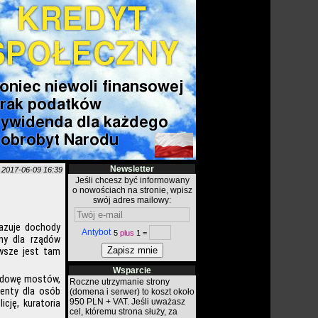
Newsletter
o
2017-06-09 16:39
Jeśli chcesz być informowany
o nowościach na stronie, wpisz
swój adres mailowy:
azuje dochody
Antybot
5
plus
1 =
ny dla rządów
awsze jest tam
Wsparcie
budowę mostów,
Roczne utrzymanie strony
renty dla osób
(domena i serwer) to koszt około
950 PLN + VAT. Jeśli uważasz
icję, kuratoria
cel, któremu strona służy, za