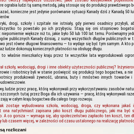
ści tworzy największe oszustwo, jakie zostało kiedykolwiek popełnione
re ograbia ludzi tą samą metodą, jaką stosuje się do produkcji prawdziwego 
azać, konieczne jest jedynie porównanie sytuacji Kanady dziś z Kanadą 50 l
ierów.
ryki, drogi, szkoły i szpitale nie istniały, gdy pierwsi osadnicy przybyli,
Wszystko to powstało po ich przybyciu. Stają się oni stopniowo bogats
niepomiernie większe niż to, jakie było 50 lub 100 lat temu. Porównajmy je
ugów publicznych Kanady dzisiaj, z sumą wszystkich długów publicznych w 
wo jest równe długowi finansowemu — to wydaje się być tym samym. A kto p
aż ludzie dokonują koniecznych płatności na obsługę długu.
ż to właśnie mieszkańcy kraju przez te wszystkie lata wyprodukowali og
ł szkoły, wodociągi, drogi i inne obiekty użyteczności publicznej? Inżynierow
owie i robotnicy byli w stanie poświęcić się produkcji tego bogactwa, a nie 
otnicy produkowali żywność, ubrania, buty i mnóstwo innych towarów i 
budowniczowie.
wy, ludzie przez pracę, którą wykonywali przy wykorzystywaniu zasobów natu
zczonych tutaj przez Boga dla ich używania — pracę, którą wykonywali raze
czają w całym kraju bogactwa dla całego tego rozwoju.
nak zostaje wybudowana szkoła, wodociąg, droga, czy wykonana jakaś i
st ona natychmiast zapisana jako koszt długu publicznego, jaki ma być 
. A co gorsza — wymaga się, aby społeczeństwo zapłaciło ten koszt, ten dłu
 lub czasem więcej, w zależności od czasu ustalonego na realizację płatnośc
są rozliczani