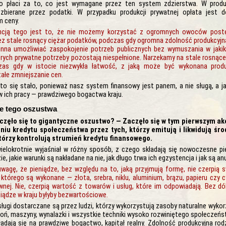
o płaci za to, co jest wymagane przez ten system zdzierstwa. W produk
 zbierane przez podatki. W przypadku produkcji prywatnej opłata jest 
 ceny.
cją tego jest to, że nie możemy korzystać z ogromnych owoców post
ez stale rosnący ciężar podatków, podczas gdy ogromna zdolność produkcyj
inna umożliwiać zaspokojenie potrzeb publicznych bez wymuszania w jaki
tórych prywatne potrzeby pozostają niespełnione. Narzekamy na stale rosnąc
czas gdy w istocie niezwykła łatwość, z jaką może być wykonana produ
łe zmniejszanie cen.
o się stało, ponieważ nasz system finansowy jest panem, a nie sługą, a ja
w ich pracy — prawdziwego bogactwa kraju.
e tego oszustwa
aczęło się to gigantyczne oszustwo? — Zaczęło się w tym pierwszym akc
niu kredytu społeczeństwa przez tych, którzy emitują i likwidują środ
którzy kontrolują strumień kredytu finansowego.
elokrotnie wyjaśniał w różny sposób, z czego składają się nowoczesne pie
ie, jakie warunki są nakładane na nie, jak długo trwa ich egzystencja i jak są a
agę, że pieniądze, bez względu na to, jaką przyjmują formę, nie czerpią s
 którego są wykonane — złota, srebra, niklu, aluminium, brązu, papieru czy 
wnej. Nie, czerpią wartość z towarów i usług, które im odpowiadają. Bez dó
iądze w kraju byłyby bezwartościowe.
sługi dostarczane są przez ludzi, którzy wykorzystują zasoby naturalne wyko
broń, maszyny, wynalazki i wszystkie techniki wysoko rozwiniętego społeczeń
ładają się na prawdziwe bogactwo, kapitał realny. Zdolność produkcyjna rod