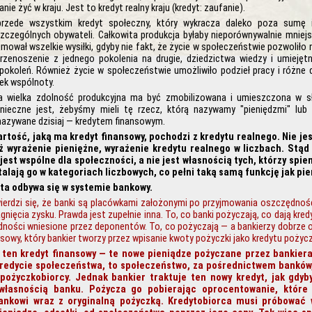
ie żyć w kraju. Jest to kredyt realny kraju (kredyt: zaufanie).
rzede wszystkim kredyt społeczny, który wykracza daleko poza sumę i
zczególnych obywateli. Całkowita produkcja byłaby nieporównywalnie mniejsz
mował wszelkie wysiłki, gdyby nie fakt, że życie w społeczeństwie pozwoliło
rzenoszenie z jednego pokolenia na drugie, dziedzictwa wiedzy i umiejęt
pokoleń. Również życie w społeczeństwie umożliwiło podzieł pracy i różne d
ek wspólnoty.
 ta wielka zdolność produkcyjna ma być zmobilizowana i umieszczona w s
nieczne jest, żebyśmy mieli tę rzecz, którą nazywamy "pieniędzmi" lub
azywane dzisiaj — kredytem finansowym.
rtość, jaką ma kredyt finansowy, pochodzi z kredytu realnego. Nie jes
iż wyrażenie pieniężne, wyrażenie kredytu realnego w liczbach. Stąd 
jest wspólne dla społeczności, a nie jest własnością tych, którzy spie
talają go w kategoriach liczbowych, co pełni taką samą funkcję jak pi
ta odbywa się w systemie bankowy.
ierdzi się, że banki są placówkami założonymi po przyjmowania oszczędnośc
ągnięcia zysku. Prawda jest zupełnie inna. To, co banki pożyczają, co dają kre
dności wniesione przez deponentów. To, co pożyczają — a bankierzy dobrze 
nsowy, który bankier tworzy przez wpisanie kwoty pożyczki jako kredytu pożyc
ten kredyt finansowy — te nowe pieniądze pożyczane przez bankiera
redycie społeczeństwa, to społeczeństwo, za pośrednictwem banków
pożyczkobiorcy. Jednak bankier traktuje ten nowy kredyt, jak gdyby
 własnością banku. Pożycza go pobierając oprocentowanie, które
ankowi wraz z oryginalną pożyczką. Kredytobiorca musi próbować 