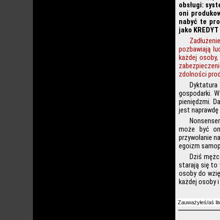
obsługi: sys
oni produko
nabyć te pro
jako KREDYT 
Zadłużeni
pozbawiają lu
każdej osoby,
zabezpieczen
zdolności prod
Dyktatura
gospodarki. W
pieniędzmi. D
jest naprawdę 
Nonsensem 
może być ona
przywołanie na
egoizm samop
Dziś mężcz
starają się to
osoby do wzię
każdej osoby i
Zauważyłeś/aś lit