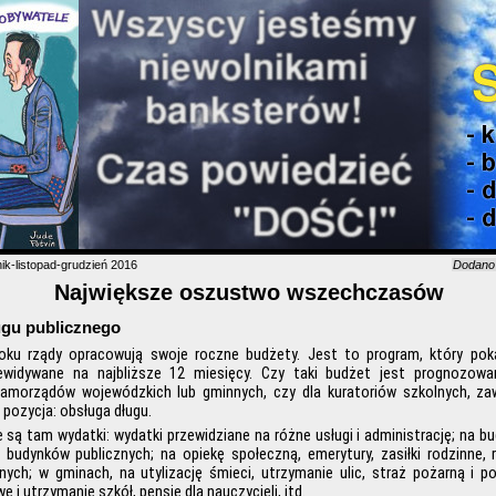
ik-listopad-grudzień 2016
Dodan
Największe oszustwo wszechczasów
ugu publicznego
oku rządy opracowują swoje roczne budżety. Jest to program, który pok
zewidywane na najbliższe 12 miesięcy. Czy taki budżet jest prognozowa
samorządów wojewódzkich lub gminnych, czy dla kuratoriów szkolnych, z
pozycja: obsługa długu.
 są tam wydatki: wydatki przewidziane na różne usługi i administrację; na 
, budynków publicznych; na opiekę społeczną, emerytury, zasiłki rodzinne, 
ych; w gminach, na utylizację śmieci, utrzymanie ulic, straż pożarną i pol
ę i utrzymanie szkół, pensje dla nauczycieli, itd.