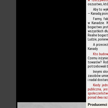
w rzeczywisto
oszustwo, któ
Aby to wyk
— Kanadą pion
Farmy, fab
w Kanadzie. 
bogactwo jest 
wszystkich dł
Realne bogact
Ludzie, poniew
A przecie
Kanady.
Kto budowa
Czemu inżynier
towarów? Rob
potrzebowali 
Innymi sło
zasobów umies
i nadal dostar
Kiedy jed
publiczna, je
społeczeństwo
ponad dwa razy
Producenci 