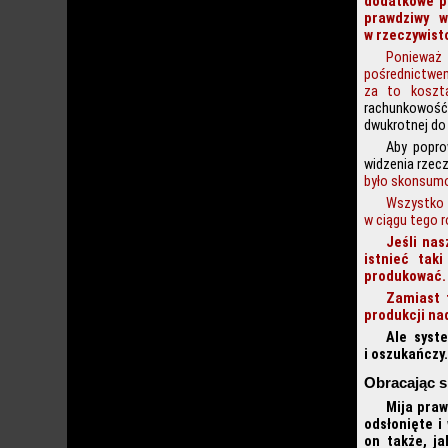
dodatkowe pi
prawdziwy w
w rzeczywist
Ponieważ
pośrednictwem
za to koszta
rachunkowość
dwukrotnej do 
Aby popro
widzenia rzec
było skonsumo
Wszystko 
w ciągu tego r
Jeśli nas
istnieć tak
produkować.
Zamiast 
produkcji na
Ale syst
i oszukańczy.
Obracając s
Mija praw
odsłonięte i
on także, j