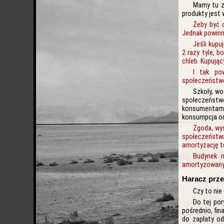
Mamy tu z
produkty jest 
Żeby być c
Jednak powinni
Jeśli kup
2 razy tyle, 
chleb. Kupują
I tak pow
społeczeństw
Szkoły, wo
społeczeństwo.
konsumentami.
konsumpcja od
Zgoda, wy
społeczeństw
amortyzację te
Budynek 
amortyzowany 
Haracz prze
Czy to nie
Do tej por
pośrednio, fin
do zapłaty od