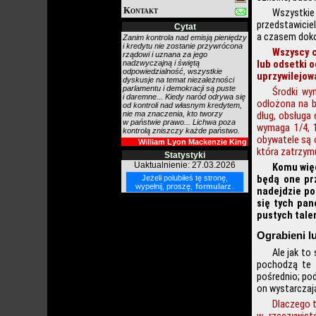
Kontakt
Wszystkie
przedstawiciel
Cytat
a czasem doko
Zanim kontrola nad emisją pieniędzy
i kredytu nie zostanie przywrócona
Wszyscy c
rządowi i uznana za jego
nadzwyczajną i świętą
lub odsetki 
odpowiedzialność, wszystkie
uprzywilejow
dyskusje na temat niezależności
parlamentu i demokracji są puste
Środki wy
i daremne... Kiedy naród odrywa się
odłożona na b
od kontroli nad własnym kredytem,
nie ma znaczenia, kto tworzy
dług, obsługa 
w państwie prawo... Lichwa poza
wymaga 1/4, 1
kontrolą zniszczy każde państwo.
obywatele są 
William Lyon Mackenzie King
która zatrzymu
Statystyki
Uaktualnienie: 27.03.2026
Komu więc
Jeżeli polubiłeś tę stronę,
będą one prz
wypełnij, proszę,
formularz
.
nadejdzie po
się tych pan
pustych tale
Ograbieni l
Ale jak to
pochodzą te d
pośrednio; po
on wystarczaj
Dlaczego t