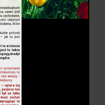
ndywidualnych
a, nawet jeśli
 na zachowanie,
ności nabytych
ziałania, które
łużbie potrzeb
 — jak to jest
t to w istocie
jest to także
niężają kredyt
eniądze.
i i pożyczania
dytobiorcom, to
o tym wiedzą —
zkobiorcy.
 — opiera się
, pożycza ten
 był on tylko
 musi zostać
wyciągnąć te