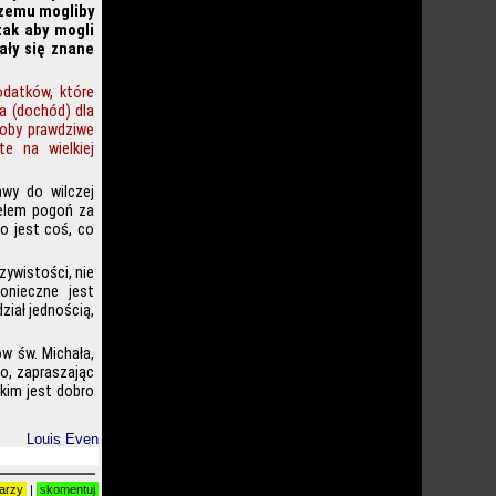
czemu mogliby
tak aby mogli
ały się znane
odatków, które
a (dochód) dla
łoby prawdziwe
e na wielkiej
wy do wilczej
celem pogoń za
o jest coś, co
zywistości, nie
onieczne jest
ział jednością,
ów św. Michała,
go, zapraszając
akim jest dobro
Louis Even
arzy
|
skomentuj