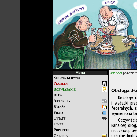
Menu
Michael
październ
Strona główna
Problem
Rozwiązanie
Obsługa dł
Blog
Każdego r
Artykuły
i wydatki pr
Książki
federalnych, 
Filmy
wymieniona ta 
Cytaty
Oczywiście
Linki
kanałów, dróg
Poparcie
niepełnosprawn
Galeria
szkolne, budow