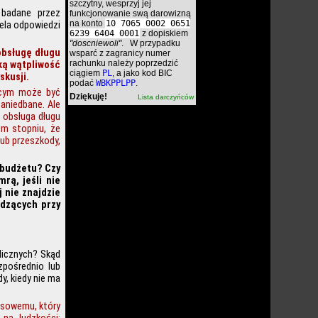
szczytny, wesprzyj jej
 badane przez
funkcjonowanie swą darowizną
na konto
10 7065 0002 0651
iela odpowiedzi
6239 6404 0001
z dopiskiem
"doscniewoli"
. W przypadku
obsługę długu
wsparć z zagranicy numer
rachunku należy poprzedzić
lką wątpliwość
ciągiem
PL
, a jako kod BIC
skusji.
podać
WBKPPLPP
.
ącym może być
Dziękuję!
Lista darczyńców
aniedbane. Ale
i obsługa długu
im stopniu, że
ub przeszkody,
 budżetu? Czy
rą, jeśli nie
 nie znajdzie
edzących przy
blicznych? Skąd
zpośrednio lub
y, kiedy nie ma
nsowemu, który