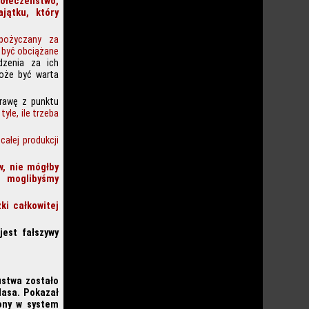
połeczeństwo,
jątku, który
pożyczany za
 być obciążane
dzenia za ich
może być warta
prawę z punktu
yle, ile trzeba
ałej produkcji
w, nie mógłby
ż moglibyśmy
i całkowitej
jest fałszywy
ustwa zostało
lasa. Pokazał
ony w system