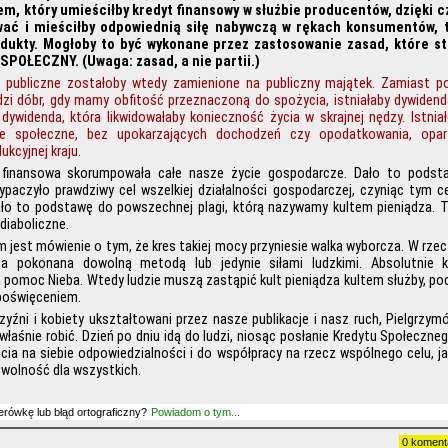
tem, który umieściłby kredyt finansowy w służbie producentów, dzięki 
wać i mieściłby odpowiednią siłę nabywczą w rękach konsumentów, 
dukty. Mogłoby to być wykonane przez zastosowanie zasad, które st
SPOŁECZNY. (Uwaga: zasad, a nie partii.)
e publiczne zostałoby wtedy zamienione na publiczny majątek. Zamiast p
dzi dóbr, gdy mamy obfitość przeznaczoną do spożycia, istniałaby dywidend
 dywidenda, która likwidowałaby konieczność życia w skrajnej nędzy. Istnia
ie społeczne, bez upokarzających dochodzeń czy opodatkowania, opart
ukcyjnej kraju.
 finansowa skorumpowała całe nasze życie gospodarcze. Dało to podsta
ypaczyło prawdziwy cel wszelkiej działalności gospodarczej, czyniąc tym 
ało to podstawę do powszechnej plagi, którą nazywamy kultem pieniądza. T
diaboliczne.
jest mówienie o tym, że kres takiej mocy przyniesie walka wyborcza. W rzec
 pokonana dowolną metodą lub jedynie siłami ludzkimi. Absolutnie k
 pomoc Nieba. Wtedy ludzie muszą zastąpić kult pieniądza kultem służby, pod
oświęceniem.
yźni i kobiety ukształtowani przez nasze publikacje i nasz ruch, Pielgrzym
 właśnie robić. Dzień po dniu idą do ludzi, niosąc posłanie Kredytu Społeczne
cia na siebie odpowiedzialności i do współpracy na rzecz wspólnego celu, j
 wolność dla wszystkich.
erówkę lub błąd ortograficzny?
Powiadom o tym...
0 koment