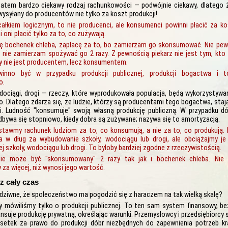
atem bardzo ciekawy rodzaj rachunkowości — podwójnie ciekawy, dlatego 
wysyłany do producentów nie tylko za koszt produkcji!
ałkiem logicznym, to nie producenci, ale konsumenci powinni płacić za kos
 oni płacić tylko za to, co zużywają.
uję bochenek chleba, zapłacę za to, bo zamierzam go skonsumować. Nie pew
bo nie zamierzam spożywać go 2 razy. Z pewnością piekarz nie jest tym, kto
cy nie jest producentem, lecz konsumentem.
inno być w przypadku produkcji publicznej, produkcji bogactwa i 
o.
dociągi, drogi — rzeczy, które wyprodukowała populacja, będą wykorzystyw
 Dlatego zdarza się, że ludzie, którzy są producentami tego bogactwa, stają
 Ludność "konsumuje" swoją własną produkcję publiczną. W przypadku dó
bywa się stopniowo, kiedy dobra są zużywane; nazywa się to amortyzacją.
stawmy rachunek ludziom za to, co konsumują, a nie za to, co produkują.
a w dług za wybudowanie szkoły, wodociągu lub drogi, ale obciążajmy j
j szkoły, wodociągu lub drogi. To byłoby bardziej zgodne z rzeczywistością.
nie może być "skonsumowany" 2 razy tak jak i bochenek chleba. Ni
za więcej, niż wynosi jego wartość.
z cały czas
 dziwne, że społeczeństwo ma pogodzić się z haraczem na tak wielką skalę?
y mówiliśmy tylko o produkcji publicznej. To ten sam system finansowy, be
ansuje produkcję prywatną, określając warunki. Przemysłowcy i przedsiębiorcy
setek za prawo do produkcji dóbr niezbędnych do zapewnienia potrzeb kr