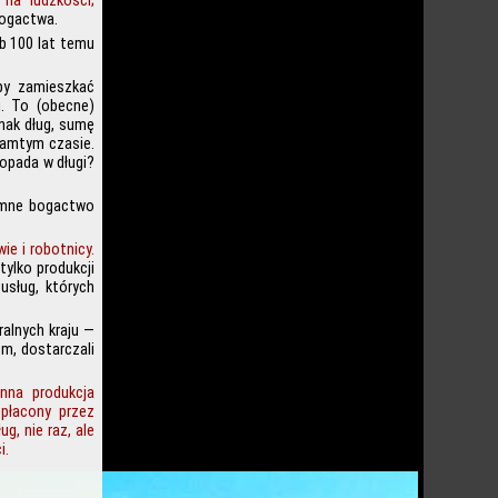
 na ludzkości;
bogactwa.
ub 100 lat temu
 aby zamieszkać
i. To (obecne)
dnak dług, sumę
tamtym czasie.
opada w długi?
romne bogactwo
ie i robotnicy.
tylko produkcji
usług, których
ralnych kraju —
m, dostarczali
nna produkcja
spłacony przez
g, nie raz, ale
i.