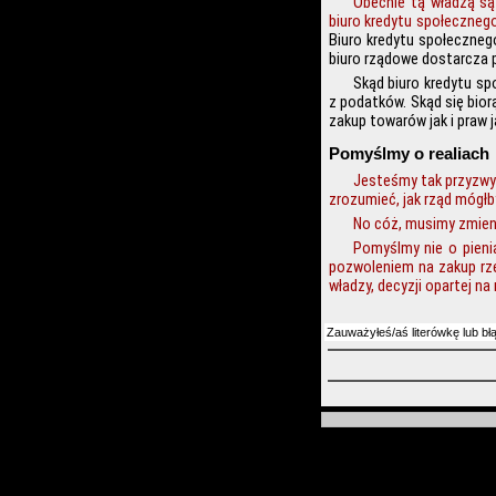
Obecnie tą władzą są 
biuro kredytu społeczneg
Biuro kredytu społecznego
biuro rządowe dostarcza p
Skąd biuro kredytu sp
z podatków. Skąd się bior
zakup towarów jak i praw
Pomyślmy o realiach
Jesteśmy tak przyzwyc
zrozumieć, jak rząd mógł
No cóż, musimy zmieni
Pomyślmy nie o pieni
pozwoleniem na zakup rze
władzy, decyzji opartej n
Zauważyłeś/aś literówkę lub bł