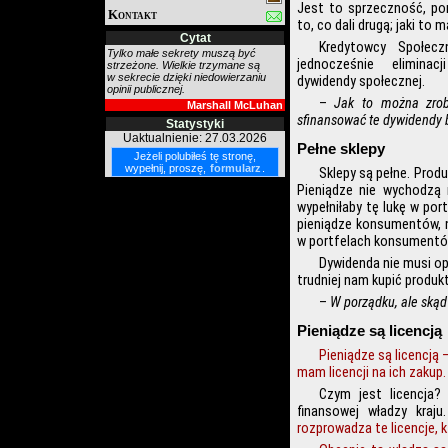
Jest to sprzeczność, pon
Kontakt
to, co dali drugą; jaki to 
Cytat
Kredytowcy Społecz
Tylko małe sekrety muszą być
jednocześnie elimina
strzeżone. Wielkie trzymane są
w sekrecie dzięki niedowierzaniu
dywidendy społecznej.
opinii publicznej.
–
Jak to można zrob
Marshall McLuhan
sfinansować te dywidendy
Statystyki
Uaktualnienie: 27.03.2026
Pełne sklepy
Jeżeli polubiłeś tę stronę,
wypełnij, proszę,
formularz
.
Sklepy są pełne. Produ
Pieniądze nie wychodzą 
wypełniłaby tę lukę w po
pieniądze konsumentów, n
w portfelach konsumentó
Dywidenda nie musi op
trudniej nam kupić produk
–
W porządku, ale skąd
Pieniądze są licencją
Pieniądze są licencją 
mam licencji na ich zakup.
Czym jest licencja?
finansowej władzy kra
rozprowadza te licencje, 