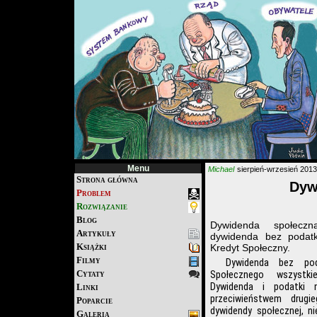
Menu
Michael
sierpień-wrzesień 2013
Strona główna
Dyw
Problem
Rozwiązanie
Blog
Dywidenda społecz
Artykuły
dywidenda bez podat
Książki
Kredyt Społeczny.
Filmy
Dywidenda bez po
Cytaty
Społecznego wszystki
Dywidenda i podatki 
Linki
przeciwieństwem drugi
Poparcie
dywidendy społecznej, 
Galeria