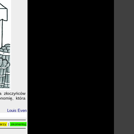
a złoczyńców
nomię, która
Louis Even
arzy
|
skomentuj