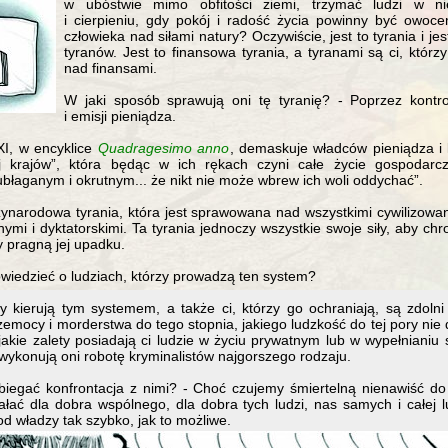
w ubóstwie mimo obfitości ziemi, trzymać ludzi w ni
i cierpieniu, gdy pokój i radość życia powinny być owo
człowieka nad siłami natury? Oczywiście, jest to tyrania i je
tyranów. Jest to finansowa tyrania, a tyranami są ci, któr
nad finansami.
W jaki sposób sprawują oni tę tyranię? - Poprzez kontr
i emisji pieniądza.
XI, w encyklice
Quadragesimo anno
, demaskuje władców pieniądza i k
j krajów”, która będąc w ich rękach czyni całe życie gospodarcz
ubłaganym i okrutnym... że nikt nie może wbrew ich woli oddychać”.
zynarodowa tyrania, która jest sprawowana nad wszystkimi cywilizowan
mi i dyktatorskimi. Ta tyrania jednoczy wszystkie swoje siły, aby chr
y pragną jej upadku.
iedzieć o ludziach, którzy prowadzą ten system?
zy kierują tym systemem, a także ci, którzy go ochraniają, są zdolni
zemocy i morderstwa do tego stopnia, jakiego ludzkość do tej pory nie
jakie zalety posiadają ci ludzie w życiu prywatnym lub w wypełnianiu 
 wykonują oni robotę kryminalistów najgorszego rodzaju.
iegać konfrontacja z nimi? - Choć czujemy śmiertelną nienawiść do
ałać dla dobra wspólnego, dla dobra tych ludzi, nas samych i całej l
d władzy tak szybko, jak to możliwe.