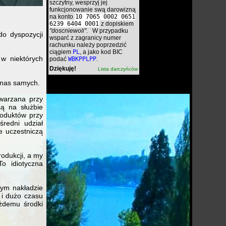
szczytny, wesprzyj jej
funkcjonowanie swą darowizną
na konto
10 7065 0002 0651
6239 6404 0001
z dopiskiem
"doscniewoli"
. W przypadku
do dyspozycji
wsparć z zagranicy numer
rachunku należy poprzedzić
ciągiem
PL
, a jako kod BIC
w niektórych
podać
WBKPPLPP
.
Dziękuję!
Lista darczyńców
d nas samych.
twarzana przy
są na służbie
roduktów przy
średni udział
e uczestniczą
rodukcji, a my
o idiotyczna
łym nakładzie
r i dużo czasu
żdemu środki