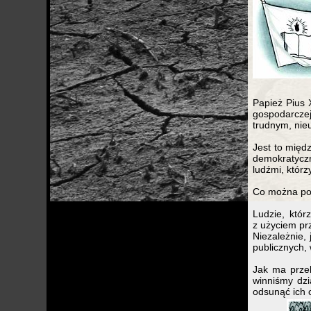
Papież Pius 
gospodarcze
trudnym, nie
Jest to międ
demokratyczny
ludźmi, którz
Co można pow
Ludzie, któr
z użyciem pr
Niezależnie, 
publicznych,
Jak ma przeb
winniśmy dzi
odsunąć ich o