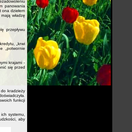
ezadowoleniu
cem panowania
st ona dziełem
zy mają władzę
olę przepływu
redytu, „krwi
e „potwornie
ymi krajami -
onić się przed
 do kradzieży
 doświadczyła.
swoich funkcji
 ich systemu,
udzkości, aby