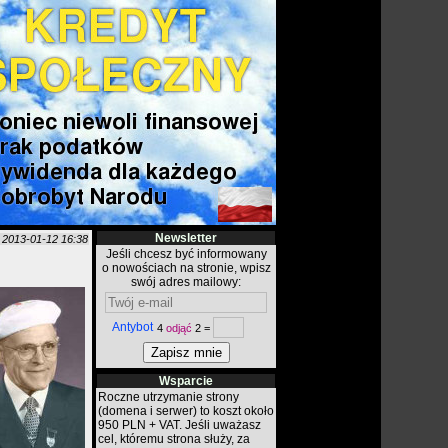
Newsletter
o
2013-01-12 16:38
Jeśli chcesz być informowany
o nowościach na stronie, wpisz
swój adres mailowy:
Antybot
4
odjąć
2 =
Wsparcie
Roczne utrzymanie strony
(domena i serwer) to koszt około
950 PLN + VAT. Jeśli uważasz
cel, któremu strona służy, za