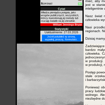
mieć, aby mó
Kontakt
jest w stani
inteligentnie
Cytat
Władza pieniądza potępia, jako
wrogów publicznych, wszystkich,
Nasz świat m
którzy kwestionują jej metody lub
człowieka wy
rzucają światło na jej zbrodnie.
William Jennings Bryan
Nasi przodk
Statystyki
regionach. Ni
Uaktualnienie: 27.03.2026
Jeżeli polubiłeś tę stronę,
Dzisiaj mamy 
wypełnij, proszę,
formularz
.
Zadziwiające
bardzo małym
człowieka. C
jednoczesny
w produkcji.
w produkcji, 
Postęp powod
stale orzek
i barbarzyńs
Ponieważ obe
pracy ludzki
wolnego. Al
niezbędne do