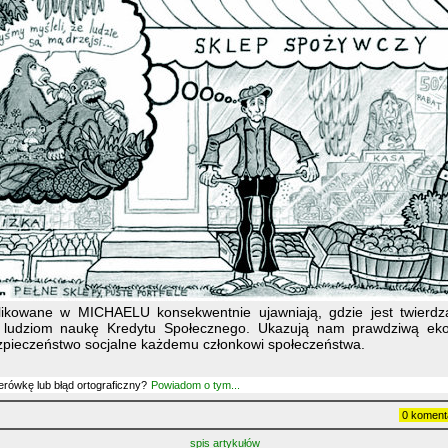
blikowane w MICHAELU konsekwentnie ujawniają, gdzie jest twierdz
ą ludziom naukę Kredytu Społecznego. Ukazują nam prawdziwą eko
pieczeństwo socjalne każdemu członkowi społeczeństwa.
erówkę lub błąd ortograficzny?
Powiadom o tym...
0 koment
spis artykułów