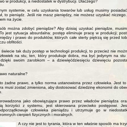
 w produkcji, a niedostatek w dystrybucji. Dlaczego?
ym systemie, w celu uzyskania towarów lub usług musimy posiadać 
uł, to pieniądz. Jeśli nie masz pieniędzy, nie możesz uzyskać niczego.
iem na życie.
sób można zdobyć pieniądze? Aby dzisiaj uzyskać pieniądze, musim
 To jest sytuacja absurdalna: postęp eliminuje pracę w produkcji; pos
iędzy i prawo do produktów, których całe sterty piętrzą się przed tob
czu obfitości.
a świecie tak duży postęp w technologii produkcji, to przecież nie mo
człowiek na stu, ten, który produkuje dobra, ma być jedynym na st
 dzięki swoim zarobkom – a dziewięćdziesięciu dziewięciu pozosta
du.
prawo naturalne?
t to żadne prawo, a tylko norma ustanowiona przez człowieka. Jest to
óra musi zostać zmieniona, aby dostosować dziedzinę ekonomii do obe
o.
rowadzona jako obowiązujące prawo przez władców pieniądza oraz
pią korzyści z systemu, jest skierowana przeciwko postępowi. Jes
dporządkowuje człowieka pieniądzu i utrzymuje go w niedostat
romnych cierpień fizycznych i moralnych.
A czy nie jest to tyrania, która w ten właśnie sposób ma tr