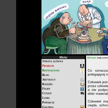
Menu
Michael
maj-czerw
Strona główna
Problem
Rozwiązanie
Co oznacza 
polegającej 
Blog
Artykuły
Człowiek jes
Książki
przez człowi
Filmy
a nie podpo
Cytaty
dóbr materia
Linki
Człowiek ma
Poparcie
ciepła, schr
Galeria