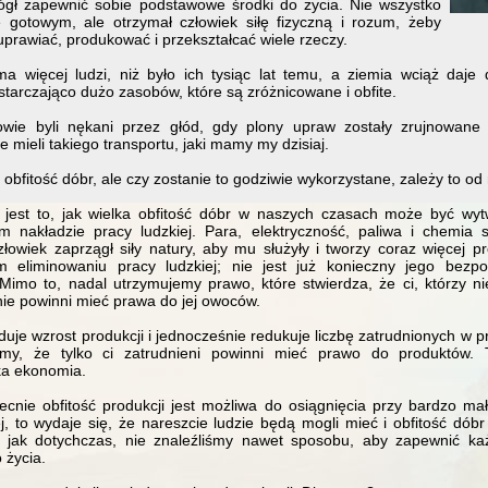
gł zapewnić sobie podstawowe środki do życia. Nie wszystko
e gotowym, ale otrzymał człowiek siłę fizyczną i rozum, żeby
 uprawiać, produkować i przekształcać wiele rzeczy.
a więcej ludzi, niż było ich tysiąc lat temu, a ziemia wciąż daje 
starczająco dużo zasobów, które są zróżnicowane i obfite.
owie byli nękani przez głód, gdy plony upraw zostały zrujnowane 
e mieli takiego transportu, jaki mamy my dzisiaj.
obfitość dóbr, ale czy zostanie to godziwie wykorzystane, zależy to o
 jest to, jak wielka obfitość dóbr w naszych czasach może być wy
 nakładzie pracy ludzkiej. Para, elektryczność, paliwa i chemia 
złowiek zaprzągł siły natury, aby mu służyły i tworzy coraz więcej p
m eliminowaniu pracy ludzkiej; nie jest już konieczny jego bezpo
 Mimo to, nadal utrzymujemy prawo, które stwierdza, że ci, którzy ni
nie powinni mieć prawa do jej owoców.
uje wzrost produkcji i jednocześnie redukuje liczbę zatrudnionych w p
amy, że tylko ci zatrudnieni powinni mieć prawo do produktów. T
ka ekonomia.
cnie obfitość produkcji jest możliwa do osiągnięcia przy bardzo ma
ej, to wydaje się, że nareszcie ludzie będą mogli mieć i obfitość dób
e jak dotychczas, nie znaleźliśmy nawet sposobu, aby zapewnić ka
 życia.