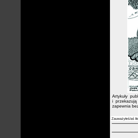
Artykuły pu
i przekazuj
zapewnia bez
Zauważyłeś/aś lit