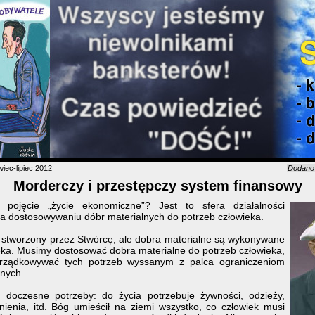
iec-lipiec 2012
Dodan
Morderczy i przestępczy system finansowy
pojęcie „życie ekonomiczne”? Jest to sfera działalności
na dostosowywaniu dóbr materialnych do potrzeb człowieka.
t stworzony przez Stwórcę, ale dobra materialne są wykonywane
eka. Musimy dostosować dobra materialne do potrzeb człowieka,
rządkowywać tych potrzeb wyssanym z palca ograniczeniom
lnych.
 doczesne potrzeby: do życia potrzebuje żywności, odzieży,
onienia, itd. Bóg umieścił na ziemi wszystko, co człowiek musi