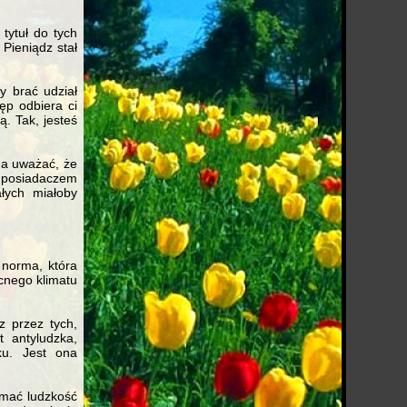
tytuł do tych
 Pieniądz stał
y brać udział
tęp odbiera ci
ą. Tak, jesteś
żna uważać, że
u posiadaczem
łych miałoby
 norma, która
cnego klimatu
 przez tych,
t antyludzka,
ku. Jest ona
zymać ludzkość