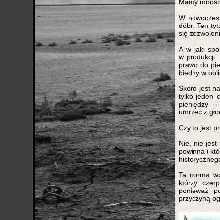
Mamy mnóstwo
W nowoczesn
dóbr. Ten tyt
się zezwolen
A w jaki spo
w produkcji.
prawo do pien
biedny w obli
Skoro jest n
tylko jeden 
pieniędzy –
umrzeć z gło
Czy to jest 
Nie, nie jes
powinna i kt
historyczneg
Ta norma wp
którzy czer
ponieważ po
przyczyną og