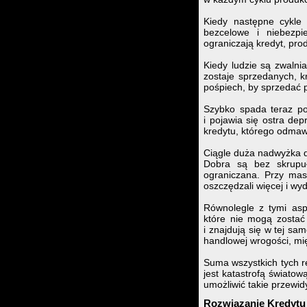
Kiedy następne cykle 
bezcelowe i niebezpi
ograniczają kredyt, pro
Kiedy ludzie są zwalnia
zostaje sprzedanych, kr
pośpiech, by sprzedać p
Szybko spada teraz poz
i pojawia się ostra de
kredytu, którego odmawi
Ciągle duża nadwyżka d
Dobra są bez skrupuł
ograniczana. Przy mas
oszczędzali więcej i wyd
Równolegle z tymi asp
które nie mogą zostać
i znajdują się w tej sa
handlowej wrogości, mi
Suma wszystkich tych r
jest katastrofą świato
umożliwić takie przewidy
Rozwiązanie Kredytu