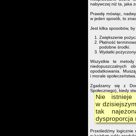
nabywczej niż ta, jaka z
Prawdę mówiąc, nadwyż
w jeden sposób, to znac
Jest kilka sposobów, by 
Zwiększenie pożyc
Płatność terminowa
podobne środki.
Wydatki pożyczonyc
Wszystkie te metod
niedopuszczalnych o
opodatkowania. Muszą
i morale społeczeństwa
Zgadzamy się z Doug
Społecznego), kiedy stw
Nie istniej
w dzisiejszym
tak najeżon
dysproporcja 
Prześledźmy logicznie r
w każdym cyklu produkc