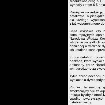
zredukować cenę o 1,5 d
wynosiły zatem 6,5 dol
Pieniądze na redukcję 
detaliczne, a pieniądz
dla każdego, wypłacane
z już wspomnianego do
Cena właściwa czy dy
konsumpcyjnych sprze
Narodowa Władza Kredy
wliczeniu wszystkich s
obniżonej o wielkość dy
ich ustalona cena sprze
Kupcy detaliczni prze
bankach, które wypłacą
dokonany przez Narod
wynagrodzone za swoje 
Tylko część dochodu n
wypłacania dywidendy s
Poprzez tę metodę sp
zwiększałyby siłę zaku
Inflacja byłaby niemoż
spadku towarzyszące 
ustabilizowany.