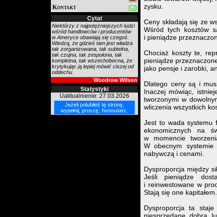
zysku.
Kontakt
Cytat
Ceny składają się ze w
Niektórzy z najpotężniejszych ludzi
Wśród tych kosztów są
wśród handlowców i producentów
i pieniądze przeznaczo
w Ameryce obawiają się czegoś.
Wiedzą, że gdzieś tam jest władza
tak zorganizowana, tak subtelna,
Chociaż koszty te, rep
tak czujna, tak zespolona, tak
pieniądze przeznaczone 
kompletna, tak wszechobecna, że
krytykując ją lepiej mówić ciszej od
jako pensje i zarobki, a
oddechu.
Woodrow Wilson
Dlatego ceny są i mus
Statystyki
Inaczej mówiąc, istnie
Uaktualnienie: 27.03.2026
tworzonymi w dowolnym
Jeżeli polubiłeś tę stronę,
wliczenia wszystkich ko
wypełnij, proszę,
formularz
.
Jest to wada systemu 
ekonomicznych na św
w momencie tworzeni
W obecnym systemie fi
nabywczą i cenami.
Dysproporcja między s
Jeśli pieniądze dos
i reinwestowane w produ
Stają się one kapitałem.
Dysproporcja ta staje
niesprzedane dobra l