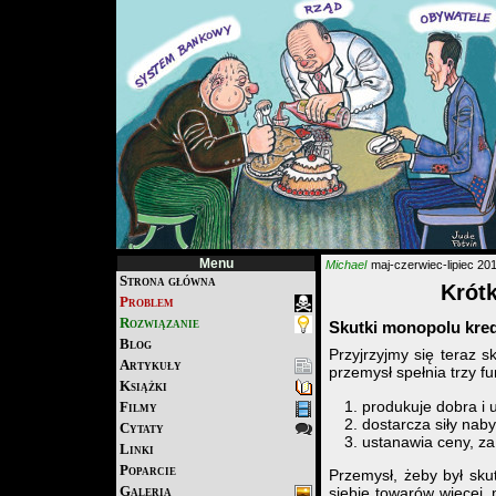
Menu
Michael
maj-czerwiec-lipiec 20
Strona główna
Krótk
Problem
Rozwiązanie
Skutki monopolu kre
Blog
Przyjrzyjmy się teraz 
Artykuły
przemysł spełnia trzy fu
Książki
produkuje dobra i u
Filmy
dostarcza siły nab
Cytaty
ustanawia ceny, za
Linki
Poparcie
Przemysł, żeby był sk
Galeria
siebie towarów więcej, 