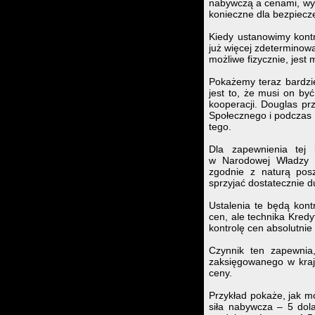
nabywczą a cenami, wyp
konieczne dla bezpiecz
Kiedy ustanowimy kont
już więcej zdeterminowa
możliwe fizycznie, jest
Pokażemy teraz bardzi
jest to, że musi on by
kooperacji. Douglas pr
Społecznego i podczas 
tego.
Dla zapewnienia tej 
w Narodowej Władzy K
zgodnie z naturą posz
sprzyjać dostatecznie du
Ustalenia te będą kont
cen, ale technika Kred
kontrolę cen absolutnie
Czynnik ten zapewnia
zaksięgowanego w kraju
ceny.
Przykład pokaże, jak mo
siła nabywcza – 5 dol