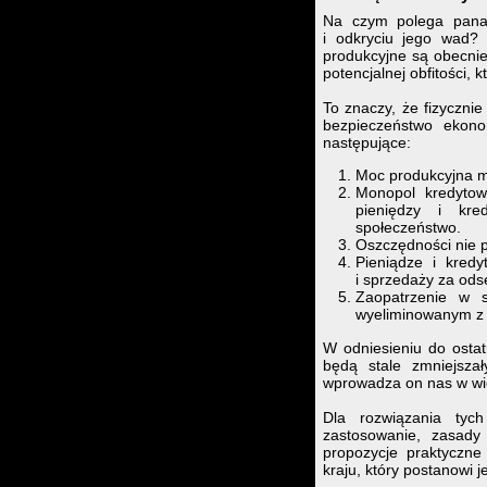
Na czym polega panac
i odkryciu jego wad?
produkcyjne są obecnie
potencjalnej obfitości, 
To znaczy, że fizyczni
bezpieczeństwo ekono
następujące:
Moc produkcyjna 
Monopol kredytowy
pieniędzy i kre
społeczeństwo.
Oszczędności nie p
Pieniądze i kred
i sprzedaży za odse
Zaopatrzenie w 
wyeliminowanym z 
W odniesieniu do ostat
będą stale zmniejsza
wprowadza on nas w wie
Dla rozwiązania tych
zastosowanie, zasady
propozycje praktyczne
kraju, który postanowi j