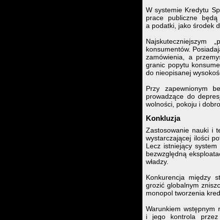
W systemie Kredytu Sp
prace publiczne będą
a podatki, jako środek
Najskuteczniejszym 
konsumentów. Posiadają
zamówienia, a przemys
granic popytu konsumen
do nieopisanej wysokośc
Przy zapewnionym bez
prowadzące do depresji
wolności, pokoju i dobr
Konkluzja
Zastosowanie nauki i t
wystarczającej ilości 
Lecz istniejący system
bezwzględną eksploatac
władzy.
Konkurencja między s
grozić globalnym znis
monopol tworzenia kre
Warunkiem wstępnym ro
i jego kontrola prze