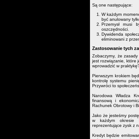
Są one następujące:
W każdym momencie
być anulowany tyl
Przemysł musi b
oszczędności.
Dywidenda społecz
eliminowani z prze
Zastosowanie tych z
Zobaczymy, że zasady t
jest rozwiązanie, któr
wprowadzić w praktykę
Pierwszym krokiem będz
kontrolę systemu pien
Przywróci to społeczeńs
Narodowa Władza Kre
finansową i ekonomic
Rachunek Obrotowy i Bi
Jako że jesteśmy post
w każdym okresie k
reprezentujące zysk z
Kredyt będzie emitowa