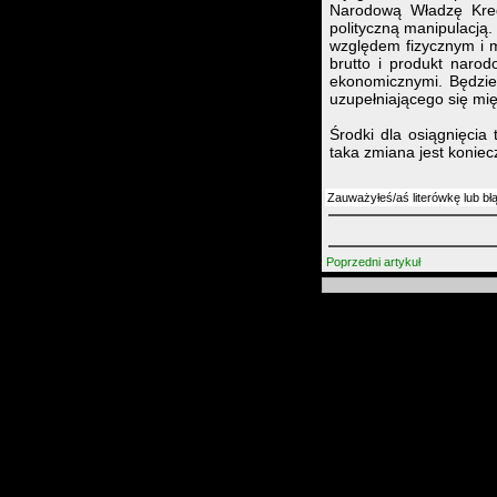
Narodową Władzę Kred
polityczną manipulacją.
względem fizycznym i mo
brutto i produkt narod
ekonomicznymi. Będzie 
uzupełniającego się m
Środki dla osiągnięcia
taka zmiana jest koniec
Zauważyłeś/aś literówkę lub bł
Poprzedni artykuł