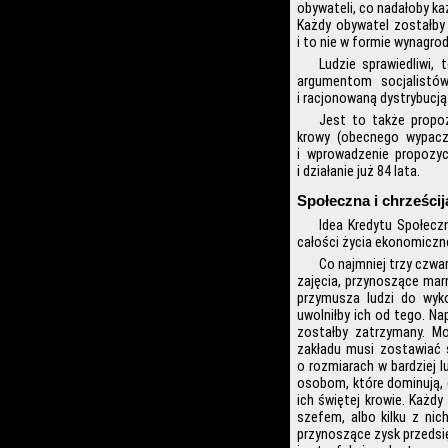
obywateli, co nadałoby ka
Każdy obywatel zostałby
i to nie w formie wynagrod
Ludzie sprawiedliwi,
argumentom socjalistów
i racjonowaną dystrybucją
Jest to także propoz
krowy (obecnego wypacz
i wprowadzenie propozyc
i działanie już 84 lata.
Społeczna i chrześcij
Idea Kredytu Społeczn
całości życia ekonomiczne
Co najmniej trzy czwa
zajęcia, przynoszące ma
przymusza ludzi do wyko
uwolniłby ich od tego. Na
zostałby zatrzymany. Mo
zakładu musi zostawiać s
o rozmiarach w bardziej 
osobom, które dominują, 
ich świętej krowie. Każd
szefem, albo kilku z ni
przynoszące zysk przedsi