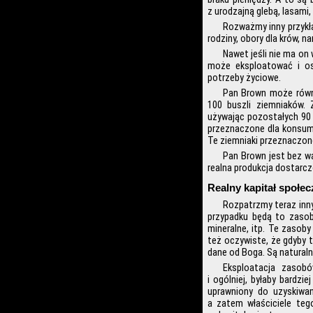
z urodzajną glebą, lasami,
Rozważmy inny przykła
rodziny, obory dla krów, n
Nawet jeśli nie ma on 
może eksploatować i os
potrzeby życiowe.
Pan Brown może równi
100 buszli ziemniaków. 
używając pozostałych 90 
przeznaczone dla konsum
Te ziemniaki przeznaczone 
Pan Brown jest bez w
realna produkcja dostarczo
Realny kapitał społe
Rozpatrzmy teraz inny
przypadku będą to zasoby
mineralne, itp. Te zasoby 
też oczywiste, że gdyby t
dane od Boga. Są naturaln
Eksploatacja zasobó
i ogólniej, byłaby bardzi
uprawniony do uzyskiwani
a zatem właściciele teg