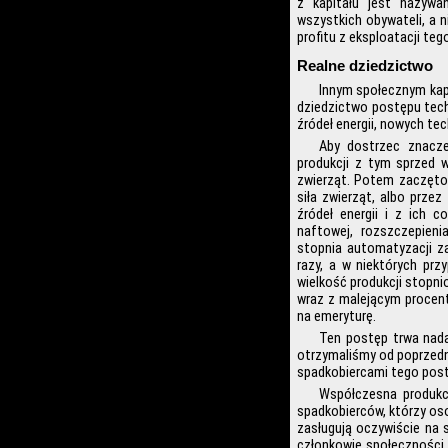
z kapitału jest nazywa
wszystkich obywateli, a 
profitu z eksploatacji te
Realne dziedzictwo
Innym społecznym kap
dziedzictwo postępu tech
źródeł energii, nowych te
Aby dostrzec znacz
produkcji z tym sprzed 
zwierząt. Potem zaczęto
siła zwierząt, albo prze
źródeł energii i z ich 
naftowej, rozszczepien
stopnia automatyzacji za
razy, a w niektórych prz
wielkość produkcji stopni
wraz z malejącym procen
na emeryturę.
Ten postęp trwa nada
otrzymaliśmy od poprzedni
spadkobiercami tego pos
Współczesna produkc
spadkobierców, którzy oso
zasługują oczywiście na 
członkowie społeczności 