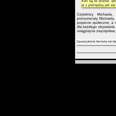
Kim są te dranie, a
je z pieniędzy jak się
Czytelnicy Michaela,
prenumeraty Michaela,
poparcie społeczne, a 
dla każdego obywatela. 
osiągnięcia zwycięstwa; 
Zauważyłeś/aś literówkę lub bł