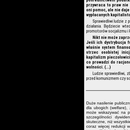
pośrednictwem podatkó
przywraca to praw nie 
oni pomoc, ale nie daj
wypłacanych kapitalist
Sprawiedliwi ludzie z
działania. Będziecie wt
promotorów socjalizmu i k
Nikt nie może zaprz
Jeśli ich dystrybucja 
właśnie system finanso
strzec osobistej inic
kapitalizm pieczołowic
co prowadzi do racjono
wolności. (...)
Ludzie sprawiedliwi, 
przed komunizmem czy soc
Duże nasilenie publiczn
dla ubogich (welfare), 
może wskazywać na pi
szczególności dywide
skuteczne, niż wszystk
coraz więcej redukcji 