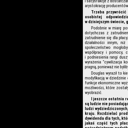
i satysfakcje z dostarcza
arystokrację producentów
Trzeba przywrócić 
osobistej odpowiedz
w dzisiejszym świecie,
Podobnie w miarę post
dotychczas z zatrudnien
zatrudnienie się dla pła
działalności innym, ni
społeczeństwo mogłoby 
współpracy i pomocy, cy
i podniesienia rangi dus
wyrażenia "cywilizacja ko
pragną, ponieważ nie byli
Douglas wyraził to ki
modyfikacją w dziedzinie 
funkcje ekonomiczne wyzwo
możliwości, które zosta
wyobrazić.
I jeszcze ostatnia 
są ludzie nie posiadają
ludzi wydziedziczonych
kraju. Rozdzielać prod
dywidenda dla tych, któ
jakaś część tych płac