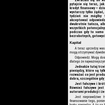
Zwracam się do wsz
pytajcie się teraz, ja
kredyt finansowy — dzis
wystarczy tylko żądać,
tydzień nie mógłby 
akceptować odpowiedzi
dwukrotnie tańsza, al
wszystkich potencjaln
podczas gdy to samo k
bezrobotnych, gotowyc
Kapitał
A teraz uprzedzę wasz
mogą otrzymywać dywide
Odpowiedz: Mogą dost
dlatego że najważniejszym
Jednakże tutaj trze
pieniędzy, które są ty
rozważać co jest produ
dobra, szczególnie gdy
Jest fałszywe i kró
Również fałszywe jest
autorami produkcji i że
Jest nieprawdziwe t
finansowanie tego, poni
braku pieniędzy. A to są