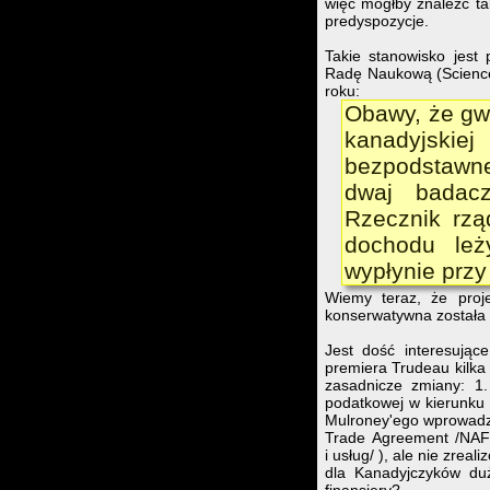
więc mógłby znaleźć ta
predyspozycje.
Takie stanowisko jest
Radę Naukową (Science
roku:
Obawy, że gw
kanadyjskiej
bezpodstawne
dwaj badacz
Rzecznik rzą
dochodu leż
wypłynie przy
Wiemy teraz, że proj
konserwatywna została 
Jest dość interesując
premiera Trudeau kilka 
zasadnicze zmiany: 1.
podatkowej w kierunku 
Mulroney'ego wprowadzi
Trade Agreement /NAFT
i usług/ ), ale nie zre
dla Kanadyjczyków duż
finansjery?