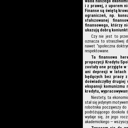
wada naszego ekonomicz
i z prawej, z uporem n
Finanse są świętą krow
ograniczeń, np. konsu
sfałszowanej finanso
finansowego, którzy ni
ukazują dobrą koniunkt
Czy nie jest to prz
oznacza to straszliwej d
nawet "społeczna doktryn
respektowane.
Ta finansowa here
propozycji Kredytu Spo
zostały one przyjęte w 
ani depresji w latach
będących bez pracy z 
doświadczyłby drugiej 
ekspansji komunizmu na
kredytu, wypracowywany
Niestety, ta ekonomi
stał się jedynym motywem
robotnika począwszy do 
podróżującego dookoła 
wydaje się, że jego roc
akademickiego — wszyscy o