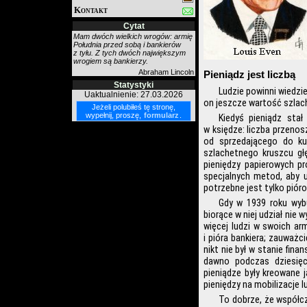
Kontakt
Cytat
Mam dwóch wielkich wrogów: armię
Południa przed sobą i bankierów
z tyłu. Z tych dwóch największym
wrogiem są bankierzy.
Abraham Lincoln
Pieniądz jest liczbą
Statystyki
Ludzie powinni wiedzie
Uaktualnienie: 27.03.2026
on jeszcze wartość szlach
Jeżeli polubiłeś tę stronę,
wypełnij, proszę,
formularz
.
Kiedyś pieniądz sta
w księdze: liczba przeno
od sprzedającego do ku
szlachetnego kruszcu gł
pieniędzy papierowych pr
specjalnych metod, aby 
potrzebne jest tylko pióro
Gdy w 1939 roku wybuc
biorące w niej udział nie 
więcej ludzi w swoich ar
i pióra bankiera; zauważ
nikt nie był w stanie fin
dawno podczas dziesięci
pieniądze były kreowane 
pieniędzy na mobilizacje lu
To dobrze, że współcz