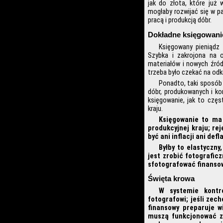
jak do złota, które już 
mogłaby rozwijać się w p
pracą i produkcją dóbr.
Dokładne księgowani
Księgowany pieniądz
Szybka i zakrojona na o
materiałów i nowych źród
trzeba było czekać na odkr
Ponadto, taki sposób 
dóbr, produkowanych i ko
księgowanie, jak to częs
kraju.
Księgowanie to ma 
produkcyjnej kraju; re
być ani inflacji ani def
Byłby to elastyczny
jest zrobić fotografic
sfotografować finansow
Święta krowa
W systemie kontr
fotografowi; jeśli zec
finansowy preparuje w
muszą funkcjonować z