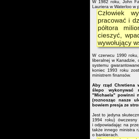
W 1982 roku, John Far
Lauriera w Waterloo w pr
Człowiek wy
pracować i d
półtora mili
cieszyć, wpa
wywołujący wś
W czerwcu 1990 roku, 
liberalnej w Kanadzie,
systemu gwarantowane
koniec 1993 roku zosta
ministrem finansów.
Aby rząd Chretiena 
ślepo wykonywać r
"Michaela" powinni n
(roznosząc nasze ul
bowiem presja ze stro
Jest to jedyna skutecz
1994 roku) ówczesny m
i odpowiadając na prz
także innego ministra 
o bankierach.