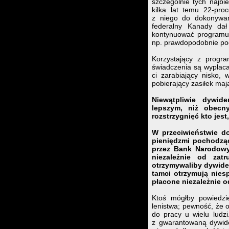
szczególnie tych najbi
kilka lat temu 22-pro
z niego do dokonywan
federalny Kanady dał
kontynuować programu 
np. prawdopodobnie pod
Korzystający z progra
świadczenia są wypłaca
ci zarabiający nisko, 
pobierający zasiłek maja
Niewątpliwie dywid
lepszym, niż obecn
rozstrzygnięć kto jest
W przeciwieństwie d
pieniędzmi pochodzą
przez Bank Narodowy
niezależnie od zatr
otrzymywaliby dywiden
tamci otrzymują niesp
płacone niezależnie o
Ktoś mógłby powiedzie
lenistwa; pewność, że
do pracy u wielu ludz
z gwarantowaną dywide