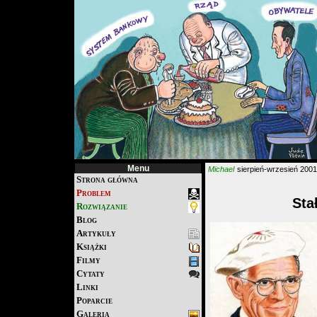
Menu
Michael
sierpień-wrzesień 2001
Strona główna
Problem
Sta
Rozwiązanie
Blog
Artykuły
Książki
Filmy
Cytaty
Linki
Poparcie
Galeria