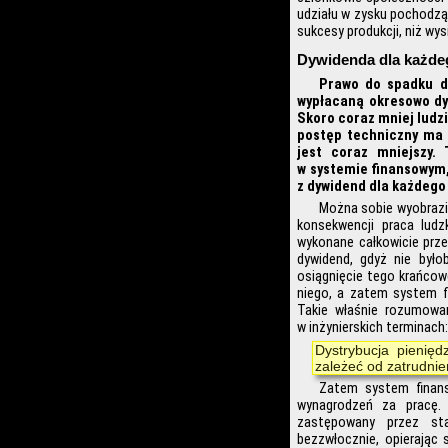
udziału w zysku pochodzą
sukcesy produkcji, niż wy
Dywidenda dla każde
Prawo do spadku d
wypłacaną okresowo dy
Skoro coraz mniej ludz
postęp techniczny ma c
jest coraz mniejszy.
w systemie finansowym,
z dywidend dla każdego 
Można sobie wyobrazi
konsekwencji praca ludz
wykonane całkowicie prz
dywidend, gdyż nie było
osiągnięcie tego krańcow
niego, a zatem system fi
Takie właśnie rozumowa
w inżynierskich terminach:
Dystrybucja pienię
zależeć od zatrudni
Zatem system finans
wynagrodzeń za pracę. 
zastępowany przez st
bezzwłocznie, opierając 