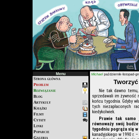
Menu
Michael
październik-listopad-g
Strona główna
Tworzyć
Problem
Rozwiązanie
Nie tak dawno temu, 
sprzedawali im żywność n
Blog
końcu tygodnia. Gdyby wła
Artykuły
tych niezapłaconych ra
Książki
kiedykolwiek.
Filmy
Prawie tak samo j
Cytaty
równoważy swój budżet
Linki
tygodniu pogrąża się w 
Poparcie
kanadyjskiego w 1990 r. –
Galeria