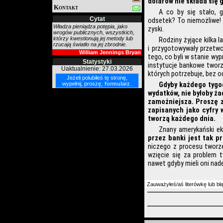
dolarów nie składa się 
Kontakt
A co by się stało, 
Cytat
odsetek? To niemożliwe! 
Władza pieniądza potępia, jako
zyski.
wrogów publicznych, wszystkich,
którzy kwestionują jej metody lub
Rodziny żyjące kilka 
rzucają światło na jej zbrodnie.
i przygotowywały przetw
William Jennings Bryan
tego, co byli w stanie wyp
Statystyki
instytucje bankowe tworz
Uaktualnienie: 27.03.2026
których potrzebuje, bez o
Jeżeli polubiłeś tę stronę,
wypełnij, proszę,
formularz
.
Gdyby każdego tygo
wydatków, nie byłoby ż
zamożniejsza. Proszę z
zapisanych jako cyfry 
tworzą każdego dnia.
Znany amerykański ek
przez banki jest tak p
niczego z procesu tworze
wzięcie się za problem 
nawet gdyby mieli oni nade
Zauważyłeś/aś literówkę lub bł