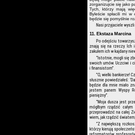
zorganizujcie się jako 
Tych, którzy mają wię
Byleście spłacili mi 
będzie się pomyślnie ro
Nasi przyjaciele wyszl
11. Ekstaza Marcina
Po odejściu towarzyszy 
znają się na rzeczy. Ich 
zakułem ich w kajdany nie
“Istotnie, mogli się z
swoich umów. Uczciwi i c
i finansistom”.
”O, wielki bankierze! C
słusznie powiedziałeś: ‘D
będzie dla mnie miało zna
jestem panem Wyspy Roz
pieniężny”.
“Moja dusza jest prz
mógłbym rządzić całym 
przeprowadzić na całej Zi
wiem, jak rządzić światem,
“Z największą rozkos
którzy kierują społeczeń
reformatorów, profesorów,