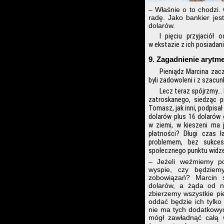
– Właśnie o to chodzi.
radę. Jako bankier je
dolarów.
I pięciu przyjaciół
w ekstazie z ich posiadani
9. Zagadnienie arytm
Pieniądz Marcina zacz
byli zadowoleni i z szacun
Lecz teraz spójrzmy… 
zatroskanego, siedząc p
Tomasz, jak inni, podpisa
dolarów plus 16 dolarów 
w ziemi, w kieszeni ma j
płatności? Długi czas 
problemem, bez sukce
społecznego punktu widze
– Jeżeli weźmiemy p
wyspie, czy będziem
zobowiązań? Marcin 
dolarów, a żąda od n
zbierzemy wszystkie pi
oddać będzie ich tylko
nie ma tych dodatkowyc
mógł zawładnąć całą 