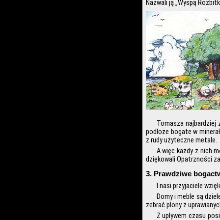
Nazwali ją „Wyspą Rozbit
Tomasza najbardziej z
podłoże bogate w minerał
z rudy użyteczne metale.
A więc każdy z nich 
dziękowali Opatrzności za
3. Prawdziwe bogact
I nasi przyjaciele wzięl
Domy i meble są dzieł
zebrać plony z uprawianych
Z upływem czasu posi