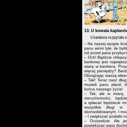
13. U kowala kajdan
U bankiera rozpętała s
– Na naszej wyspie brak
panu winni tyle, ile by
niż przed pana przybyci
– Och! Bądźcie chłopcy 
bankowy jest największ
wiarę w bankiera. Przyc
więcej pieniędzy? Bardz
Obciążając waszą własn
– Tak! Teraz nasz dłu
musieli panu płacić d
końca naszego życia!
– Tak, ale w miarę, 
nieruchomości, będz
a spłacać będziecie mi
wszystkie długi w
skonsolidowanym. I moż
– I zwiększać podatki r
– Oczywiście. Ale j
powiększać wasz dochó