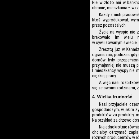
Nie w złoto ani w bankn
ubranie, mieszkania – w 
Każdy z nich pracował
ktoś wyprodukował, wym
przez pozostałych.
Życie na wyspie nie z
brakowało im wielu rz
w cywilizowanym świecie. A
Zresztą już w Kanadzi
ograniczać, podczas gdy s
domów były przepełnion
przynajmniej nie muszą p
I mieszkańcy wyspy nie m
ciężkiej pracy.
A więc nasi rozbitkow
się ze swoimi rodzinami, 
4. Wielka trudność
Nasi przyjaciele czę
gospodarczym, w jakim żyli
produktów za produkty, m
Na przykład za drzewo do
Niejednokrotnie równi
chciałby otrzymać zapł
różnych producentów w r