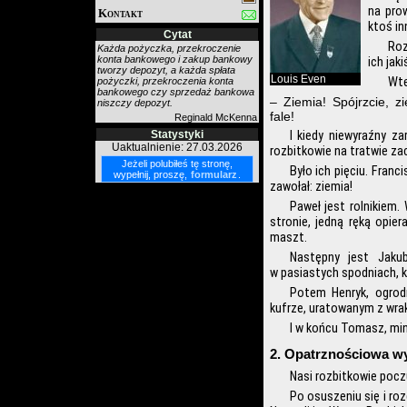
na prow
Kontakt
ktoś in
Cytat
Roz
Każda pożyczka, przekroczenie
konta bankowego i zakup bankowy
ich jak
tworzy depozyt, a każda spłata
Louis Even
Wte
pożyczki, przekroczenia konta
bankowego czy sprzedaż bankowa
– Ziemia! Spójrzcie, 
niszczy depozyt.
fale!
Reginald McKenna
Statystyki
I kiedy niewyraźny za
Uaktualnienie: 27.03.2026
rozbitkowie na tratwie zac
Jeżeli polubiłeś tę stronę,
Było ich pięciu. Francis
wypełnij, proszę,
formularz
.
zawołał: ziemia!
Paweł jest rolnikiem.
stronie, jedną ręką opie
maszt.
Następny jest Jaku
w pasiastych spodniach, kl
Potem Henryk, ogrodni
kufrze, uratowanym z wra
I w końcu Tomasz, mine
2. Opatrznościowa w
Nasi rozbitkowie poczul
Po osuszeniu się i roz