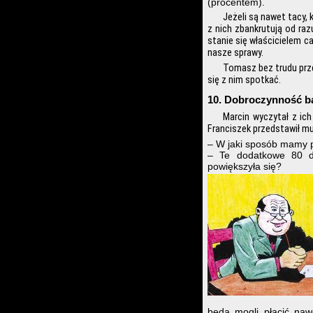
(procentem).
Jeżeli są nawet tacy, 
z nich zbankrutują od razu
stanie się właścicielem 
nasze sprawy.
Tomasz bez trudu prze
się z nim spotkać.
10. Dobroczynność b
Marcin wyczytał z ich
Franciszek przedstawił m
– W jaki sposób mamy p
– Te dodatkowe 80 do
powiększyła się?
będą mogli płacić naw