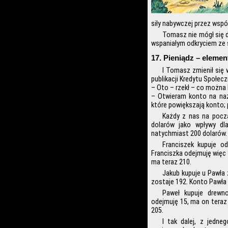
siły nabywczej przez wspó
Tomasz nie mógł się d
wspaniałym odkryciem ze
17. Pieniądz – eleme
I Tomasz zmienił się 
publikacji Kredytu Społec
– Oto – rzekł – co można b
– Otwieram konto na naz
które powiększają konto; 
Każdy z nas na począ
dolarów jako wpływy d
natychmiast 200 dolarów.
Franciszek kupuje o
Franciszka odejmuję więc 
ma teraz 210.
Jakub kupuje u Pawła 
zostaje 192. Konto Pawła
Paweł kupuje drewn
odejmuję 15, ma on teraz 
205.
I tak dalej, z jedne