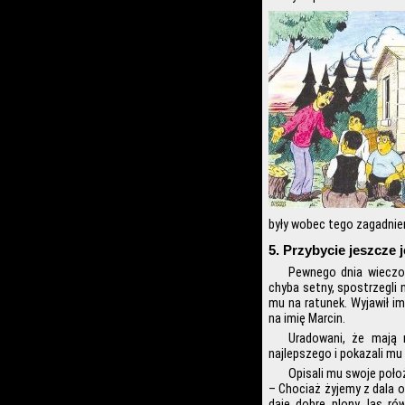
były wobec tego zagadnie
5. Przybycie jeszcze 
Pewnego dnia wieczor
chyba setny, spostrzegli
mu na ratunek. Wyjawił im
na imię Marcin.
Uradowani, że mają 
najlepszego i pokazali mu 
Opisali mu swoje poło
– Chociaż żyjemy z dala o
daje dobre plony, las r