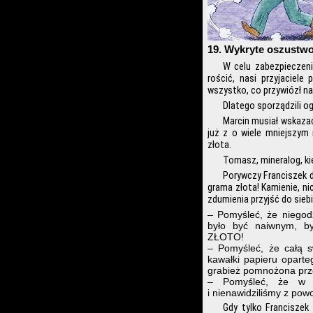
19. Wykryte oszustw
W celu zabezpieczeni
rościć, nasi przyjaciel
wszystko, co przywiózł na
Dlatego sporządzili og
Marcin musiał wskazać 
już z o wiele mniejszym
złota.
Tomasz, mineralog, kie
Porywczy Franciszek dł
grama złota! Kamienie, nic
zdumienia przyjść do siebi
– Pomyśleć, że niegodz
było być naiwnym, b
ZŁOTO!
– Pomyśleć, że całą s
kawałki papieru oparte
grabież pomnożona prz
– Pomyśleć, że w ci
i nienawidziliśmy z pow
Gdy tylko Franciszek 