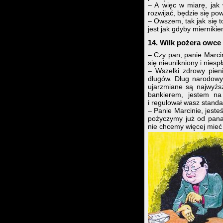
– A więc w miarę, jak
rozwijać, będzie się po
– Owszem, tak jak się t
jest jak gdyby mierniki
14. Wilk pożera owce
– Czy pan, panie Marci
się nieunikniony i niespł
– Wszelki zdrowy pieni
długów. Dług narodowy 
ujarzmiane są najwyżs
bankierem, jestem na 
i regulował wasz standa
– Panie Marcinie, jesteś
pożyczymy już od pana 
nie chcemy więcej mieć