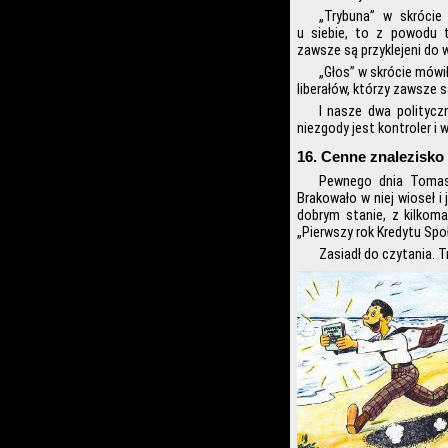
„Trybuna” w skrócie 
u siebie, to z powodu t
zawsze są przyklejeni do w
„Głos” w skrócie mówi
liberałów, którzy zawsze 
I nasze dwa politycz
niezgody jest kontroler i 
16. Cenne znalezisko
Pewnego dnia Tomasz
Brakowało w niej wioseł i
dobrym stanie, z kilkom
„Pierwszy rok Kredytu Spo
Zasiadł do czytania. T