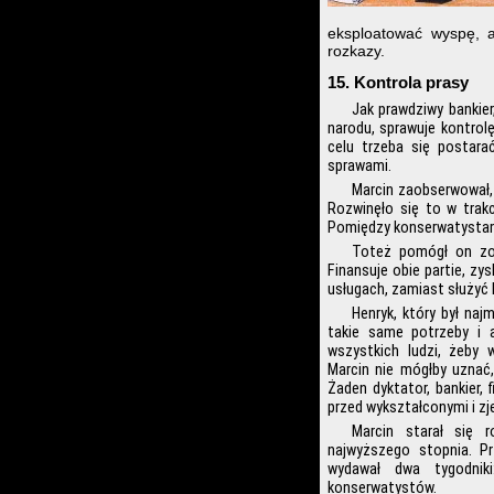
eksploatować wyspę, 
rozkazy.
15. Kontrola prasy
Jak prawdziwy bankier
narodu, sprawuje kontrol
celu trzeba się postara
sprawami.
Marcin zaobserwował, 
Rozwinęło się to w trak
Pomiędzy konserwatystami 
Toteż pomógł on zor
Finansuje obie partie, z
usługach, zamiast służyć 
Henryk, który był naj
takie same potrzeby i a
wszystkich ludzi, żeby 
Marcin nie mógłby uznać
Żaden dyktator, bankier, 
przed wykształconymi i z
Marcin starał się r
najwyższego stopnia. Pr
wydawał dwa tygodniki
konserwatystów.