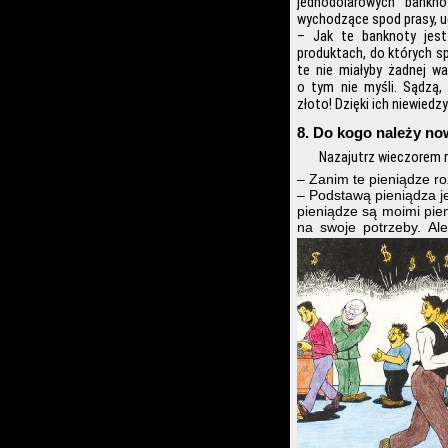
jednodolarowych bankn
wychodzące spod prasy, u
– Jak te banknoty jest
produktach, do których s
te nie miałyby żadnej wa
o tym nie myśli. Sądzą,
złoto! Dzięki ich niewiedz
8. Do kogo należy no
Nazajutrz wieczorem ro
– Zanim te pieniądze r
– Podstawą pieniądza je
pieniądze są moimi pien
na swoje potrzeby. Al