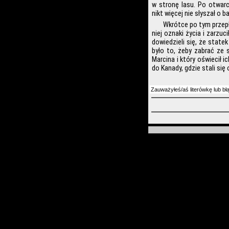
w stronę lasu. Po otwarci
nikt więcej nie słyszał o b
Wkrótce po tym przepł
niej oznaki życia i zarzuc
dowiedzieli się, że state
było to, żeby zabrać ze 
Marcina i który oświecił 
do Kanady, gdzie stali si
Zauważyłeś/aś literówkę lub bł