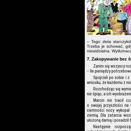
– Tego złota starczyło
Trzeba je schować, gd
niewidzialna. Wytłumac
7. Zakopywanie bez 
Zanim się wszyscy roze
– Ile pieniędzy potrzebow
Spojrzeli po sobie i 
wniosku, że każdemu z ni
Rozchodząc się wymien
nie śpiąc, a ich wyobraże
Marcin nie tracił c
o swojej przyszłości na
ciemności nocy wykopał d
ziemią. Dla zatarcia wsz
ułożoną darnią i posadził 
Następnie rozpocz