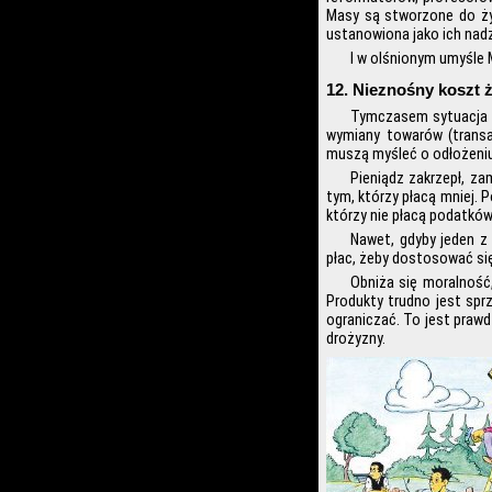
Masy są stworzone do życ
ustanowiona jako ich nadz
I w olśnionym umyśle 
12. Nieznośny koszt 
Tymczasem sytuacja na
wymiany towarów (transak
muszą myśleć o odłożeniu 
Pieniądz zakrzepł, za
tym, którzy płacą mniej. 
którzy nie płacą podatków,
Nawet, gdyby jeden z
płac, żeby dostosować si
Obniża się moralność
Produkty trudno jest sprz
ograniczać. To jest prawd
drożyzny.