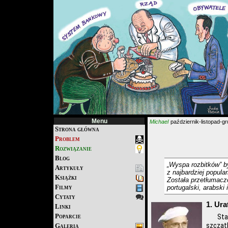
Menu
Michael
październik-listopad-g
Strona główna
Problem
Rozwiązanie
Blog
„Wyspa rozbitków” b
Artykuły
z najbardziej popula
Książki
Została przetłumaczo
Filmy
portugalski, arabski 
Cytaty
1. Ur
Linki
Poparcie
Sta
szczątk
Galeria