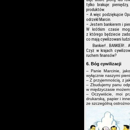
tylko brakuje: pieniędz
produktów.
– A więc podziękujcie Op
odrzekł Marcin.
– Jestem bankierem i pien
W krótkim czasie mogę
z którego będziecie zado
co mają cywilizowani ludzi
Bankier!… BANKIER!… A
Czyż w krajach cywilizow
ruchem finansów?
6. Bóg cywilizacji
– Panie Marcinie, jak
wyłącznie naszymi pieni
– Z przyjemnością, z ja
– Zbudujemy panu odpo
w międzyczasie możemy
– Oczywiście, moi prz
drukarską, papier i inn
ze szczególną ostrożno